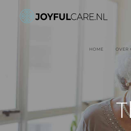
Ga
naar
inhoud
HOME
OVER 
T